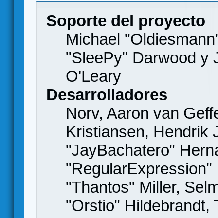
Soporte del proyecto
Michael "Oldiesmann
"SleePy" Darwood y J
O'Leary
Desarrolladores
Norv, Aaron van Geffe
Kristiansen, Hendrik
"JayBachatero" Hern
"RegularExpression"
"Thantos" Miller, Se
"Orstio" Hildebrandt,