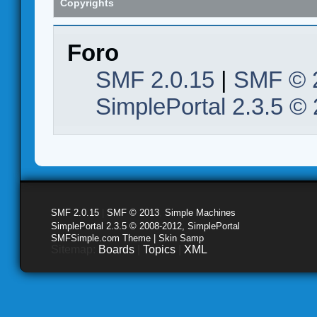
Copyrights
Foro
SMF 2.0.15
|
SMF © 
SimplePortal 2.3.5 ©
SMF 2.0.15
|
SMF © 2013
,
Simple Machines
SimplePortal 2.3.5 © 2008-2012, SimplePortal
SMFSimple.com Theme | Skin Samp
Sitemap:
Boards
|
Topics
|
XML