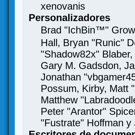
xenovanis
Personalizadores
Brad "IchBin™" Gro
Hall, Bryan "Runic" D
"Shadow82x" Blaber, 
Gary M. Gadsdon, Jas
Jonathan "vbgamer45" 
Possum, Kirby, Matt
Matthew "Labradoodle
Peter "Arantor" Spice
"Fustrate" Hoffman y
Escritores de docume