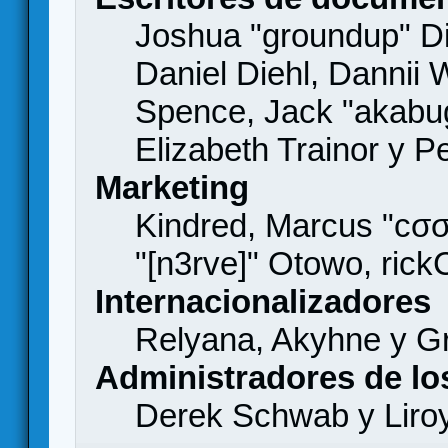
Joshua "groundup" Di
Daniel Diehl, Dannii 
Spence, Jack "akabu
Elizabeth Trainor y 
Marketing
Kindred, Marcus "cσσ
"[n3rve]" Otowo, rick
Internacionalizadores
Relyana, Akyhne y G
Administradores de lo
Derek Schwab y Liro