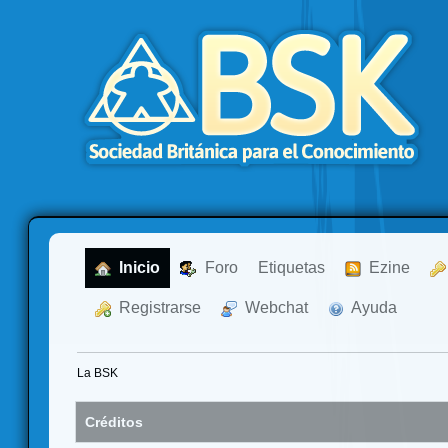
  Inicio
  Foro
Etiquetas
  Ezine
  Registrarse
  Webchat
  Ayuda
La BSK
Créditos