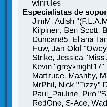
winrules
Especialistas de sopor
JimM, Adish "(F.L.A.M
Kilpinen, Ben Scott,
Duncan85, Eliana Tame
Huw, Jan-Olof "Owdy"
Strike, Jessica "Mis
Kevin "greyknight17" H
Mattitude, Mashby, Mic
MrPhil, Nick "Fizzy" 
Paul_Pauline, Piro "S
RedOne, S-Ace, Wad