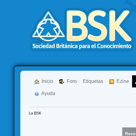
  Inicio
  Foro
Etiquetas
  Ezine
  Ayuda
La BSK
Recor