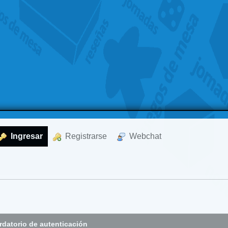
  Ingresar
  Registrarse
  Webchat
datorio de autenticación