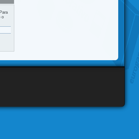
 Para
o o