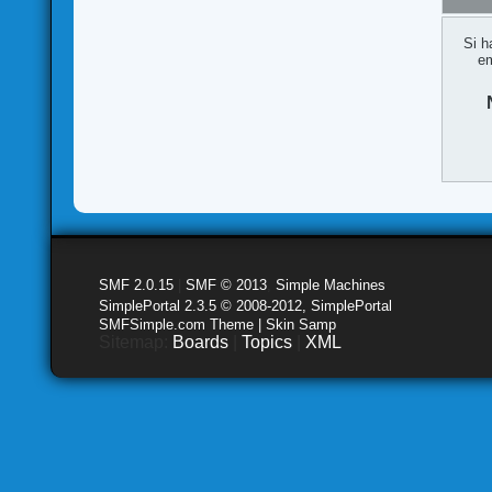
Si h
em
SMF 2.0.15
|
SMF © 2013
,
Simple Machines
SimplePortal 2.3.5 © 2008-2012, SimplePortal
SMFSimple.com Theme | Skin Samp
Sitemap:
Boards
|
Topics
|
XML