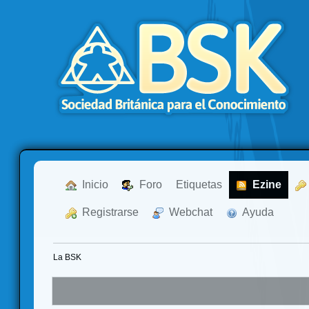
  Inicio
  Foro
Etiquetas
  Ezine
  Registrarse
  Webchat
  Ayuda
La BSK