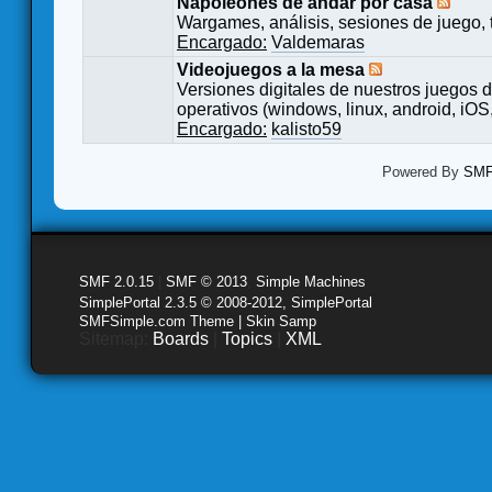
Napoleones de andar por casa
Wargames, análisis, sesiones de juego, 
Encargado:
Valdemaras
Videojuegos a la mesa
Versiones digitales de nuestros juegos d
operativos (windows, linux, android, iOS,
Encargado:
kalisto59
Powered By
SMF 
SMF 2.0.15
|
SMF © 2013
,
Simple Machines
SimplePortal 2.3.5 © 2008-2012, SimplePortal
SMFSimple.com Theme | Skin Samp
Sitemap:
Boards
|
Topics
|
XML