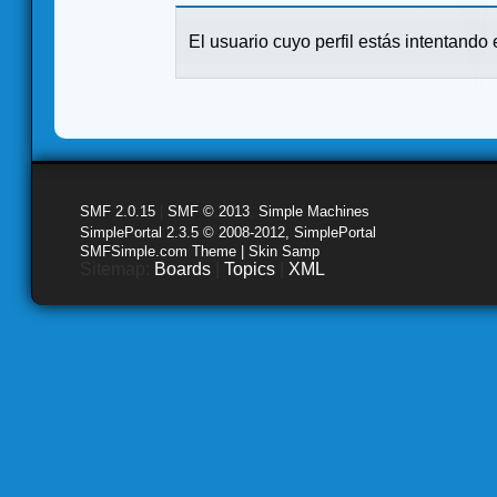
El usuario cuyo perfil estás intentando e
SMF 2.0.15
|
SMF © 2013
,
Simple Machines
SimplePortal 2.3.5 © 2008-2012, SimplePortal
SMFSimple.com Theme | Skin Samp
Sitemap:
Boards
|
Topics
|
XML