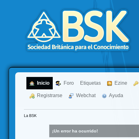
  Inicio
  Foro
Etiquetas
  Ezine
  Registrarse
  Webchat
  Ayuda
La BSK
¡Un error ha ocurrido!