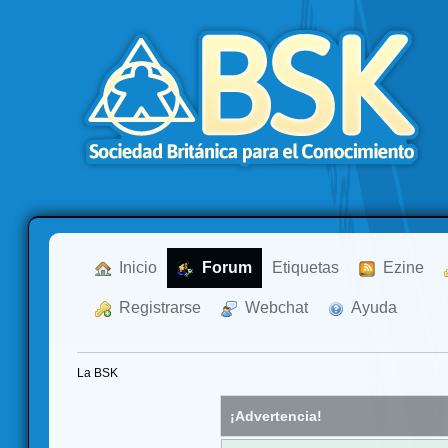
  Inicio
  Forum
Etiquetas
  Ezine
  Registrarse
  Webchat
  Ayuda
La BSK
¡Advertencia!