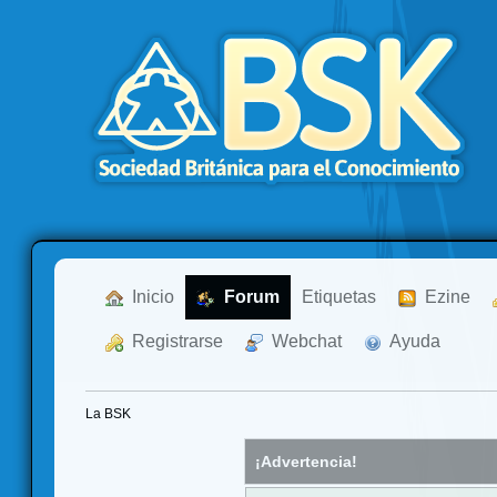
  Inicio
  Forum
Etiquetas
  Ezine
  Registrarse
  Webchat
  Ayuda
La BSK
¡Advertencia!