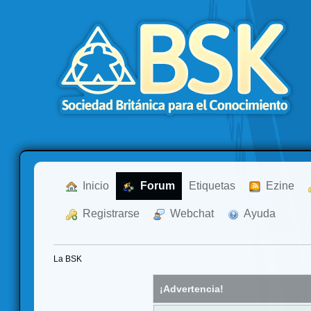
  Inicio
  Forum
Etiquetas
  Ezine
  Registrarse
  Webchat
  Ayuda
La BSK
¡Advertencia!