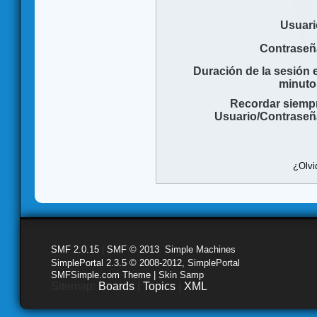
Usuari
Contraseñ
Duración de la sesión 
minuto
Recordar siemp
Usuario/Contraseñ
¿Olvi
SMF 2.0.15
|
SMF © 2013
,
Simple Machines
SimplePortal 2.3.5 © 2008-2012, SimplePortal
SMFSimple.com Theme | Skin Samp
Sitemap:
Boards
|
Topics
|
XML