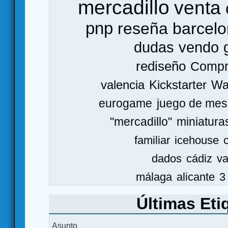
mercadillo
venta
pnp
reseña
barcel
dudas
vendo
rediseño
Comp
valencia
Kickstarter
Wa
eurogame
juego de mes
"mercadillo"
miniatura
familiar
icehouse
dados
cádiz
va
málaga
alicante
3
Últimas Eti
Asunto