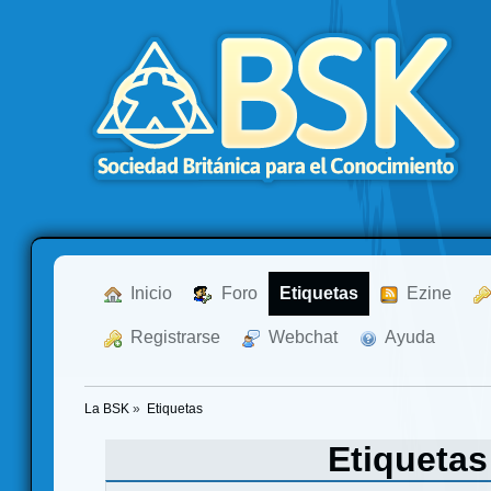
  Inicio
  Foro
Etiquetas
  Ezine
  Registrarse
  Webchat
  Ayuda
La BSK
»
Etiquetas
Etiqueta