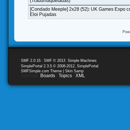
(Tradumaquetadas)
[Condado Meeple] 2x28 (52): UK Games Expo c
Eloi Pujadas
Pow
SMF 2.0.15
|
SMF © 2013
,
Simple Machines
SimplePortal 2.3.5 © 2008-2012, SimplePortal
SMFSimple.com Theme | Skin Samp
Sitemap:
Boards
|
Topics
|
XML