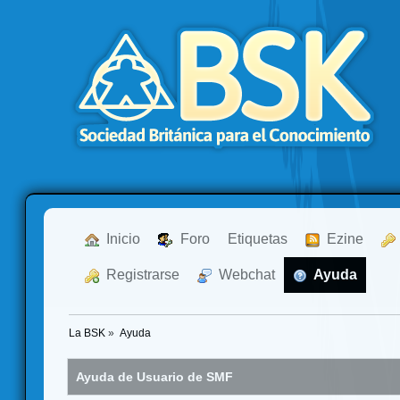
  Inicio
  Foro
Etiquetas
  Ezine
  Registrarse
  Webchat
  Ayuda
La BSK
»
Ayuda
Ayuda de Usuario de SMF