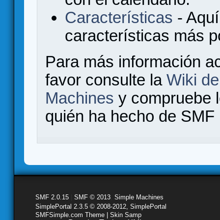
Características
- Aquí
características más 
Para más información a
favor consulte la
Wiki d
Machines
y compruebe 
quién ha hecho de SMF l
SMF 2.0.15
|
SMF © 2013
,
Simple Machines
SimplePortal 2.3.5 © 2008-2012, SimplePortal
SMFSimple.com Theme | Skin Samp