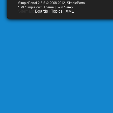
SimplePortal 2.3.5 © 2008-2012, SimplePortal
SMFSimple.com Theme | Skin Samp
Sitemap:
Boards
|
Topics
|
XML