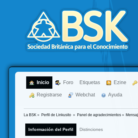
  Inicio
  Foro
Etiquetas
  Ezine
  Registrarse
  Webchat
  Ayuda
La BSK
»
Perfil de Linkusito 
»
Panel de agradecimientos
»
Mensaj
Información del Perfil
Distinciones