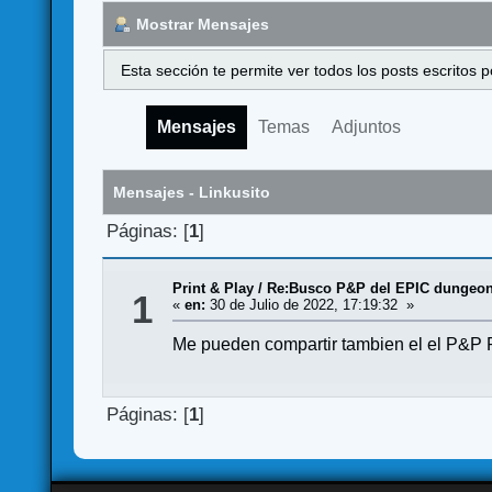
Mostrar Mensajes
Esta sección te permite ver todos los posts escritos
Mensajes
Temas
Adjuntos
Mensajes - Linkusito
Páginas: [
1
]
Print & Play
/
Re:Busco P&P del EPIC dungeon
1
«
en:
30 de Julio de 2022, 17:19:32 »
Me pueden compartir tambien el el P&P 
Páginas: [
1
]