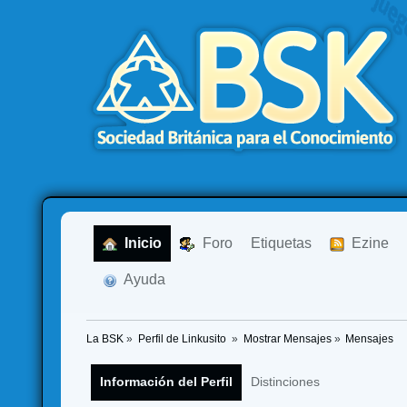
  Inicio
  Foro
Etiquetas
  Ezine
  Ayuda
La BSK
»
Perfil de Linkusito 
»
Mostrar Mensajes
»
Mensajes
Información del Perfil
Distinciones