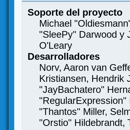
Soporte del proyecto
Michael "Oldiesmann
"SleePy" Darwood y J
O'Leary
Desarrolladores
Norv, Aaron van Geffe
Kristiansen, Hendrik
"JayBachatero" Hern
"RegularExpression"
"Thantos" Miller, Se
"Orstio" Hildebrandt,