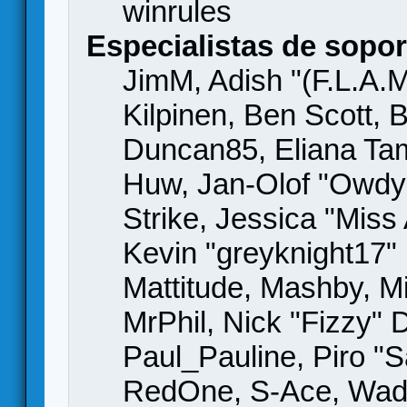
winrules
Especialistas de sopor
JimM, Adish "(F.L.A.M
Kilpinen, Ben Scott,
Duncan85, Eliana Tame
Huw, Jan-Olof "Owdy"
Strike, Jessica "Mis
Kevin "greyknight17" H
Mattitude, Mashby, Mic
MrPhil, Nick "Fizzy" 
Paul_Pauline, Piro "S
RedOne, S-Ace, Wad