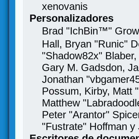
xenovanis
Personalizadores
Brad "IchBin™" Gro
Hall, Bryan "Runic" D
"Shadow82x" Blaber, 
Gary M. Gadsdon, Jas
Jonathan "vbgamer45" 
Possum, Kirby, Matt
Matthew "Labradoodle
Peter "Arantor" Spice
"Fustrate" Hoffman y
Escritores de docume