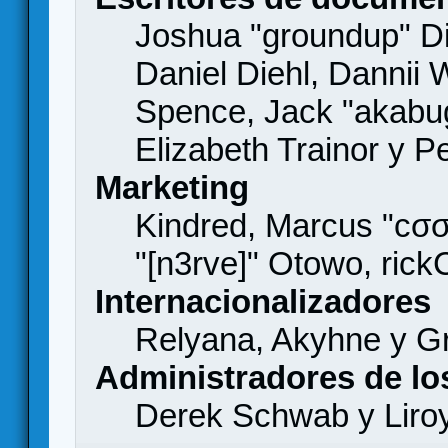
Joshua "groundup" Di
Daniel Diehl, Dannii 
Spence, Jack "akabu
Elizabeth Trainor y 
Marketing
Kindred, Marcus "cσσ
"[n3rve]" Otowo, rick
Internacionalizadores
Relyana, Akyhne y G
Administradores de lo
Derek Schwab y Liro