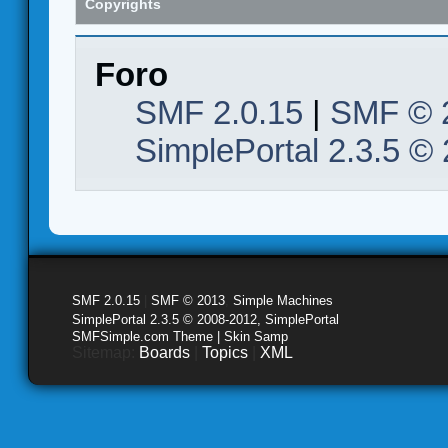
Copyrights
Foro
SMF 2.0.15
|
SMF © 
SimplePortal 2.3.5 ©
SMF 2.0.15
|
SMF © 2013
,
Simple Machines
SimplePortal 2.3.5 © 2008-2012, SimplePortal
SMFSimple.com Theme | Skin Samp
Sitemap:
Boards
|
Topics
|
XML