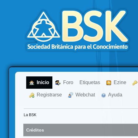
  Inicio
  Foro
Etiquetas
  Ezine
  Registrarse
  Webchat
  Ayuda
La BSK
Créditos