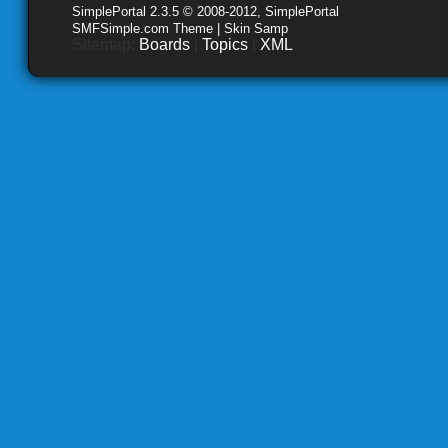
SimplePortal 2.3.5 © 2008-2012, SimplePortal
SMFSimple.com Theme | Skin Samp
Sitemap:
Boards
|
Topics
|
XML