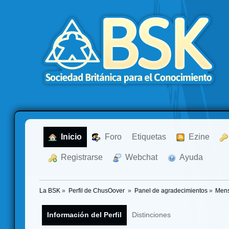
  Inicio
  Foro
Etiquetas
  Ezine
  Registrarse
  Webchat
  Ayuda
La BSK
»
Perfil de ChusOover 
»
Panel de agradecimientos
»
Mens
Información del Perfil
Distinciones