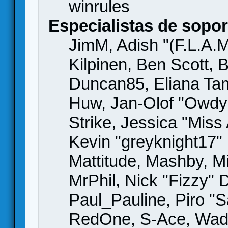
winrules
Especialistas de sopor
JimM, Adish "(F.L.A.M
Kilpinen, Ben Scott,
Duncan85, Eliana Tame
Huw, Jan-Olof "Owdy"
Strike, Jessica "Mis
Kevin "greyknight17" H
Mattitude, Mashby, Mic
MrPhil, Nick "Fizzy" 
Paul_Pauline, Piro "S
RedOne, S-Ace, Wad