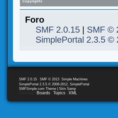
Copyrights
Foro
SMF 2.0.15
|
SMF © 
SimplePortal 2.3.5 ©
SMF 2.0.15
|
SMF © 2013
,
Simple Machines
SimplePortal 2.3.5 © 2008-2012, SimplePortal
SMFSimple.com Theme | Skin Samp
Sitemap:
Boards
|
Topics
|
XML