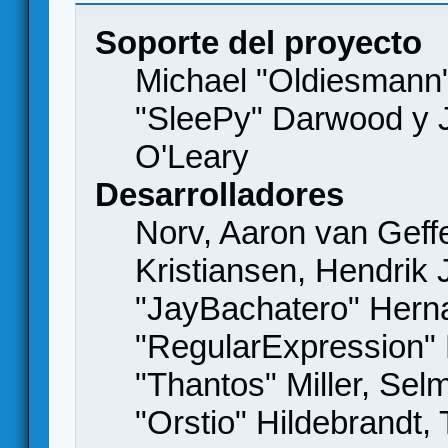
Soporte del proyecto
Michael "Oldiesmann
"SleePy" Darwood y J
O'Leary
Desarrolladores
Norv, Aaron van Geffe
Kristiansen, Hendrik
"JayBachatero" Hern
"RegularExpression"
"Thantos" Miller, Se
"Orstio" Hildebrandt,