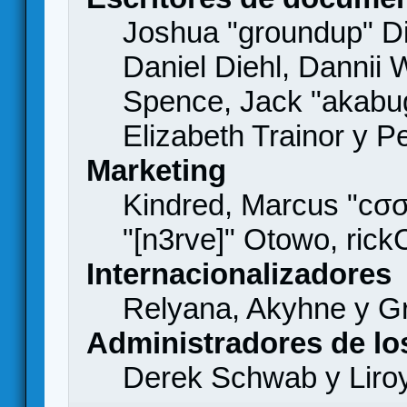
Joshua "groundup" Di
Daniel Diehl, Dannii 
Spence, Jack "akabu
Elizabeth Trainor y 
Marketing
Kindred, Marcus "cσσ
"[n3rve]" Otowo, rick
Internacionalizadores
Relyana, Akyhne y G
Administradores de lo
Derek Schwab y Liro