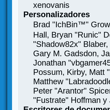
xenovanis
Personalizadores
Brad "IchBin™" Gro
Hall, Bryan "Runic" D
"Shadow82x" Blaber, 
Gary M. Gadsdon, Jas
Jonathan "vbgamer45" 
Possum, Kirby, Matt
Matthew "Labradoodle
Peter "Arantor" Spice
"Fustrate" Hoffman y
Escritores de docume