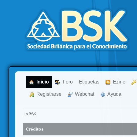
  Inicio
  Foro
Etiquetas
  Ezine
  Registrarse
  Webchat
  Ayuda
La BSK
Créditos