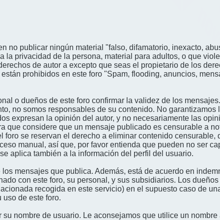
n no publicar ningún material "falso, difamatorio, inexacto, abus
a privacidad de la persona, material para adultos, o que viole
derechos de autor a excepto que seas el propietario de los der
én están prohibidos en este foro "Spam, flooding, anuncios, me
nal o dueños de este foro confirmar la validez de los mensajes
nto, no somos responsables de su contenido. No garantizamos la 
s expresan la opinión del autor, y no necesariamente las opini
era que considere que un mensaje publicado es censurable a noti
l foro se reservan el derecho a eliminar contenido censurable, 
oceso manual, así que, por favor entienda que pueden no ser c
se aplica también a la información del perfil del usuario.
 los mensajes que publica. Además, está de acuerdo en indemni
onado con este foro, su personal, y sus subsidiarios. Los dueños
relacionada recogida en este servicio) en el supuesto caso de u
 uso de este foro.
gir su nombre de usuario. Le aconsejamos que utilice un nombr