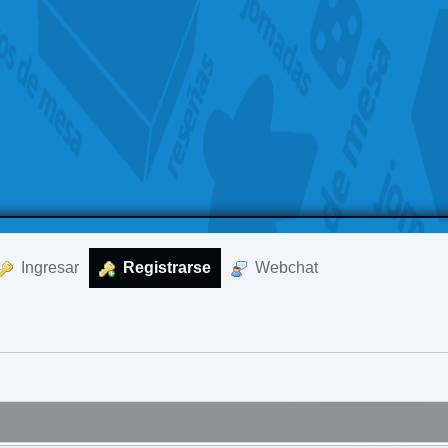
  Ingresar
  Registrarse
  Webchat