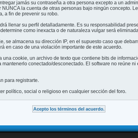
entregar jamás su contraseña a otra persona excepto a un admini
usar NUNCA la cuenta de otras personas bajo ningún concep
 a fin de prevenir su robo.
odrá llenar su perfil detalladamente. Es su responsabilidad pres
 determine como inexacta o de naturaleza vulgar será eliminada,
e, se almacena su dirección IP, en el supuesto caso que debamo
irá en caso de una violación importante de este acuerdo.
 una cookie, un archivo de texto que contiene bits de informac
mantenerlo conectado/desconectado. El software no reúne ni en
 para registrarte.
 político, social o religioso en cualquier sección del foro.