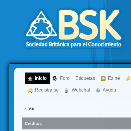
  Inicio
  Foro
Etiquetas
  Ezine
  Registrarse
  Webchat
  Ayuda
La BSK
Créditos