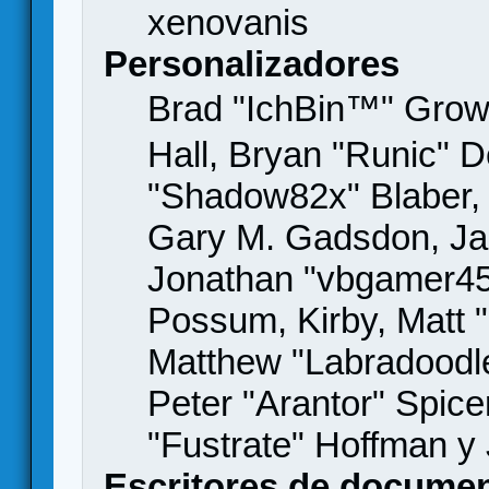
xenovanis
Personalizadores
Brad "IchBin™" Gro
Hall, Bryan "Runic" D
"Shadow82x" Blaber, 
Gary M. Gadsdon, Jas
Jonathan "vbgamer45" 
Possum, Kirby, Matt
Matthew "Labradoodle
Peter "Arantor" Spice
"Fustrate" Hoffman y
Escritores de docume