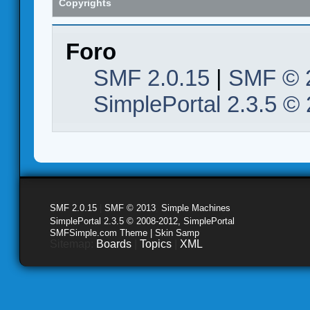
Copyrights
Foro
SMF 2.0.15
|
SMF © 
SimplePortal 2.3.5 ©
SMF 2.0.15
|
SMF © 2013
,
Simple Machines
SimplePortal 2.3.5 © 2008-2012, SimplePortal
SMFSimple.com Theme | Skin Samp
Sitemap:
Boards
|
Topics
|
XML