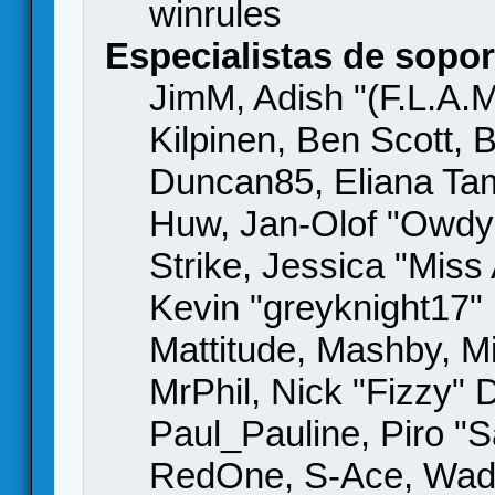
winrules
Especialistas de sopor
JimM, Adish "(F.L.A.M
Kilpinen, Ben Scott,
Duncan85, Eliana Tame
Huw, Jan-Olof "Owdy"
Strike, Jessica "Mis
Kevin "greyknight17" H
Mattitude, Mashby, Mic
MrPhil, Nick "Fizzy" 
Paul_Pauline, Piro "S
RedOne, S-Ace, Wad