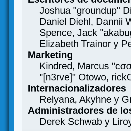
Joshua "groundup" Di
Daniel Diehl, Dannii 
Spence, Jack "akabu
Elizabeth Trainor y 
Marketing
Kindred, Marcus "cσσ
"[n3rve]" Otowo, rick
Internacionalizadores
Relyana, Akyhne y G
Administradores de lo
Derek Schwab y Liro