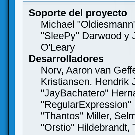
Soporte del proyecto
Michael "Oldiesmann
"SleePy" Darwood y J
O'Leary
Desarrolladores
Norv, Aaron van Geffe
Kristiansen, Hendrik
"JayBachatero" Hern
"RegularExpression"
"Thantos" Miller, Se
"Orstio" Hildebrandt,