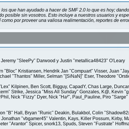
 los que han ayudado a hacer de SMF 2.0 lo que es hoy; dando 
 posible sin vosotros. Esto incluye a nuestros usuarios y espe
sí como por proveer una valiosa realimentación, reportes de erro
Jeremy "SleePy" Darwood y Justin "metallica48423" O'Leary
rn "Bloc" Kristiansen, Hendrik Jan "Compuart" Visser, Juan "J
ael "Thantos" Miller, Selman "[SiNaN]" Eser, Theodore "Orstio
 "Lex" Kilpinen, Ben Scott, Bigguy, CapadY, Chas Large, Duncan
rm" Strike, Jessica "Miss All Sunday" Gonzales, K@, Kevin "gre
MrPhil, Nick "Fizzy" Dyer, Nick "Ha²", Paul_Pauline, Piro "Sar
"B" Hall, Bryan "Runic" Deakin, Bulakbol, Colin "Shadow82x" 
 Jonathan "vbgamer45" Valentin, Kays, Killer Possum, Kirby,
eter "Arantor" Spicer, snork13, Spuds, Steven "Fustrate" Hoffm