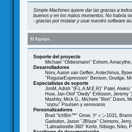
Simple Machines quiere dar las gracias a todos
buenos y en los malos momentos. No habría sido
- gracias por instalar y usar nuestro software a
El Equipo
Soporte del proyecto
Michael "Oldiesmann" Eshom, Amacythe, 
Desarrolladores
Norv, Aaron van Geffen, Antechinus, Bjoe
"RegularExpression" Benson, Grudge, Mich
Especialistas de soporte
JimM, Adish "(F.L.A.M.E.R)" Patel, Aleksi
Huw, Jan-Olof "Owdy" Eriksson, Jeremy "je
Mashby, Mick G., Michele "Illori" Davis, 
"sησω" Poulsen y xenovanis
Personalizadores
Brad "IchBin™" Grow, ディン1031, Brannon 
Gadsdon, Jason "JBlaze" Clemons, Jerry,
"Labradoodle-360" Kerle, Nibogo, Niko, P
Escritores de documentación