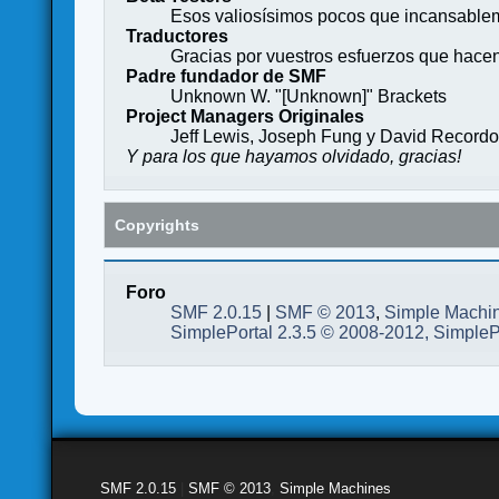
Esos valiosísimos pocos que incansableme
Traductores
Gracias por vuestros esfuerzos que hace
Padre fundador de SMF
Unknown W. "[Unknown]" Brackets
Project Managers Originales
Jeff Lewis, Joseph Fung y David Record
Y para los que hayamos olvidado, gracias!
Copyrights
Foro
SMF 2.0.15
|
SMF © 2013
,
Simple Machi
SimplePortal 2.3.5 © 2008-2012, SimpleP
SMF 2.0.15
|
SMF © 2013
,
Simple Machines