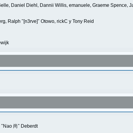
elle, Daniel Diehl, Dannii Willis, emanuele, Graeme Spence, 
g, Ralph "[n3rve]" Otowo, rickC y Tony Reid
wijk
s "Nao 尚" Deberdt