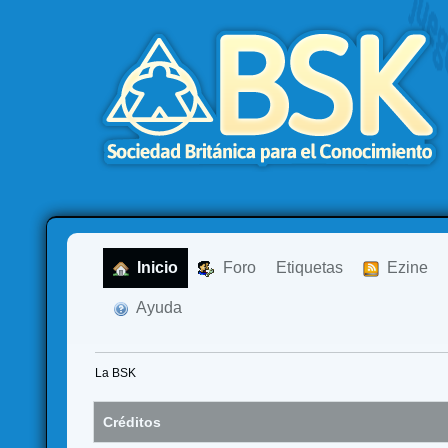
  Inicio
  Foro
Etiquetas
  Ezine
  Ayuda
La BSK
Créditos