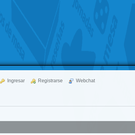
  Ingresar
  Registrarse
  Webchat