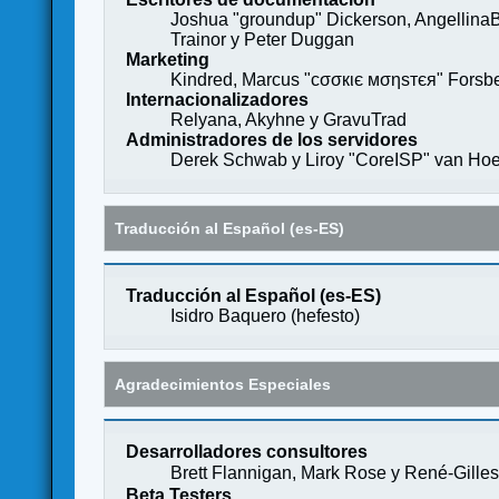
Joshua "groundup" Dickerson, AngellinaB
Trainor y Peter Duggan
Marketing
Kindred, Marcus "cσσкιє мσηѕтєя" Forsber
Internacionalizadores
Relyana, Akyhne y GravuTrad
Administradores de los servidores
Derek Schwab y Liroy "CoreISP" van Hoe
Traducción al Español (es-ES)
Traducción al Español (es-ES)
Isidro Baquero (
hefesto
)
Agradecimientos Especiales
Desarrolladores consultores
Brett Flannigan, Mark Rose y René-Gille
Beta Testers