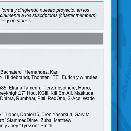
forma y dirigiendo nuestro proyecto, en los
cialmente a los suscriptores (charter members)
res y opiniones.
ayBachatero" Hernandez, Karl
" Hildebrandt, Thorsten "TE" Eurich y winrules
85, Eliana Tamerin, Fiery, gbsothere, Harro,
yknight17" Hou, KGIII, Kill Em All, Mattitude,
ge" Dhima, Rumbaar, Pitti, RedOne, S-Ace, Wade
Blaber, Daniel15, Eren Yasarkurt, Gary M.
 Matt "SlammedDime" Zuba, Matthew
an y Joey "Tyrsson" Smith