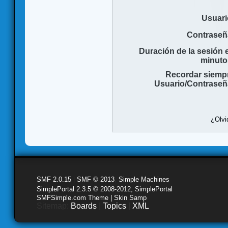
Usuari
Contraseñ
Duración de la sesión 
minuto
Recordar siemp
Usuario/Contraseñ
¿Olvi
SMF 2.0.15
|
SMF © 2013
,
Simple Machines
SimplePortal 2.3.5 © 2008-2012, SimplePortal
SMFSimple.com Theme | Skin Samp
Sitemap:
Boards
|
Topics
|
XML