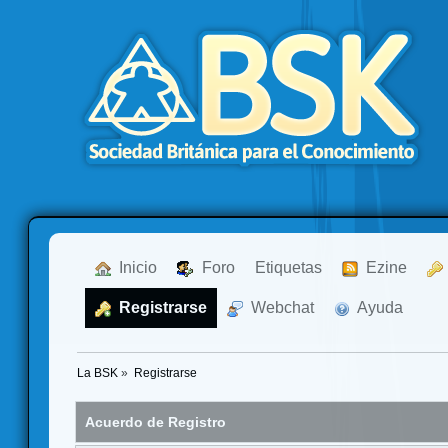
  Inicio
  Foro
Etiquetas
  Ezine
  Registrarse
  Webchat
  Ayuda
La BSK
»
Registrarse
Acuerdo de Registro