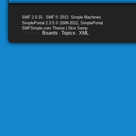
SMF 2.0.15
|
SMF © 2013
,
Simple Machines
SimplePortal 2.3.5 © 2008-2012, SimplePortal
SMFSimple.com Theme | Skin Samp
Sitemap:
Boards
|
Topics
|
XML