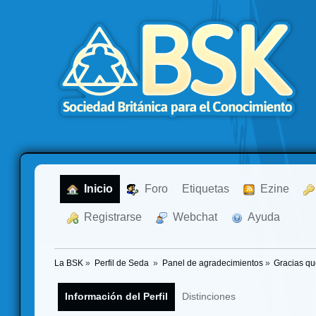
  Inicio
  Foro
Etiquetas
  Ezine
  Registrarse
  Webchat
  Ayuda
La BSK
»
Perfil de Seda 
»
Panel de agradecimientos
»
Gracias qu
Información del Perfil
Distinciones