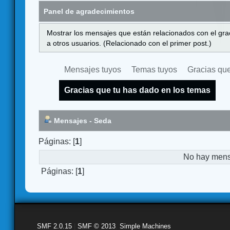
Panel de agradecimientos
Mostrar los mensajes que están relacionados con el gra
a otros usuarios. (Relacionado con el primer post.)
Mensajes tuyos
Temas tuyos
Gracias que
Gracias que tu has dado en los temas
Mensajes - Seda
Páginas: [
1
]
No hay mensa
Páginas: [
1
]
SMF 2.0.15
|
SMF © 2013
,
Simple Machines