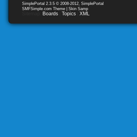
SimplePortal 2.3.5 © 2008-2012, SimplePortal
SMFSimple.com Theme | Skin Samp
Sitemap:
Boards
|
Topics
|
XML