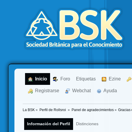
  Inicio
  Foro
Etiquetas
  Ezine
  Registrarse
  Webchat
  Ayuda
La BSK
»
Perfil de Rollsroi 
»
Panel de agradecimientos
»
Gracias 
Información del Perfil
Distinciones