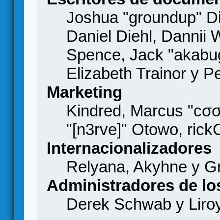
Joshua "groundup" Di
Daniel Diehl, Dannii 
Spence, Jack "akabu
Elizabeth Trainor y 
Marketing
Kindred, Marcus "cσσ
"[n3rve]" Otowo, rick
Internacionalizadores
Relyana, Akyhne y G
Administradores de lo
Derek Schwab y Liro