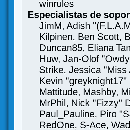
winrules
Especialistas de sopor
JimM, Adish "(F.L.A.M
Kilpinen, Ben Scott,
Duncan85, Eliana Tame
Huw, Jan-Olof "Owdy"
Strike, Jessica "Mis
Kevin "greyknight17" H
Mattitude, Mashby, Mic
MrPhil, Nick "Fizzy" 
Paul_Pauline, Piro "S
RedOne, S-Ace, Wad