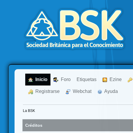
  Inicio
  Foro
Etiquetas
  Ezine
  Registrarse
  Webchat
  Ayuda
La BSK
Créditos