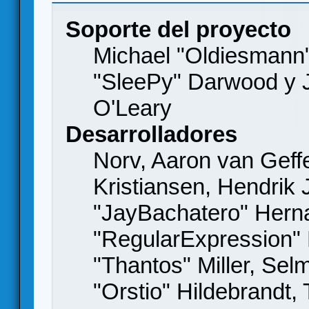
Soporte del proyecto
Michael "Oldiesmann
"SleePy" Darwood y J
O'Leary
Desarrolladores
Norv, Aaron van Geffe
Kristiansen, Hendrik
"JayBachatero" Hern
"RegularExpression"
"Thantos" Miller, Se
"Orstio" Hildebrandt,