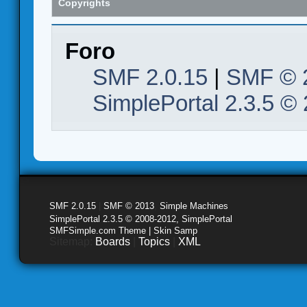
Copyrights
Foro
SMF 2.0.15
|
SMF © 
SimplePortal 2.3.5 ©
SMF 2.0.15
|
SMF © 2013
,
Simple Machines
SimplePortal 2.3.5 © 2008-2012, SimplePortal
SMFSimple.com Theme | Skin Samp
Sitemap:
Boards
|
Topics
|
XML