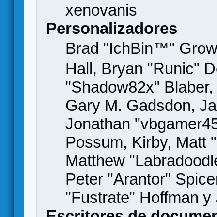
xenovanis
Personalizadores
Brad "IchBin™" Gro
Hall, Bryan "Runic" D
"Shadow82x" Blaber, 
Gary M. Gadsdon, Jas
Jonathan "vbgamer45" 
Possum, Kirby, Matt
Matthew "Labradoodle
Peter "Arantor" Spice
"Fustrate" Hoffman y
Escritores de docume