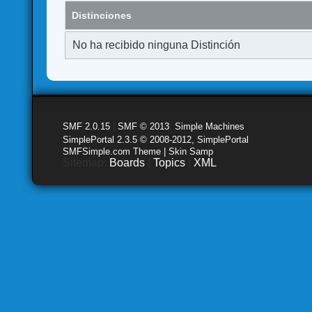
Distinciones
No ha recibido ninguna Distinción
SMF 2.0.15
|
SMF © 2013
,
Simple Machines
SimplePortal 2.3.5 © 2008-2012, SimplePortal
SMFSimple.com Theme | Skin Samp
Sitemap:
Boards
|
Topics
|
XML