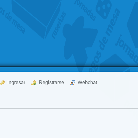
  Ingresar
  Registrarse
  Webchat