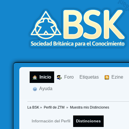
  Inicio
  Foro
Etiquetas
  Ezine
  Ayuda
La BSK
»
Perfil de ZTM 
»
Muestra mis Distinciones
Información del Perfil
Distinciones