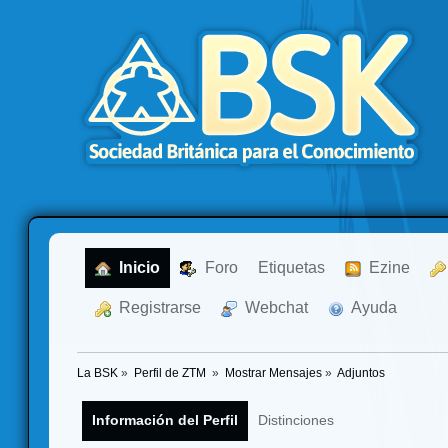
  Inicio
  Foro
Etiquetas
  Ezine
  Registrarse
  Webchat
  Ayuda
La BSK
»
Perfil de ZTM 
»
Mostrar Mensajes
»
Adjuntos
Información del Perfil
Distinciones