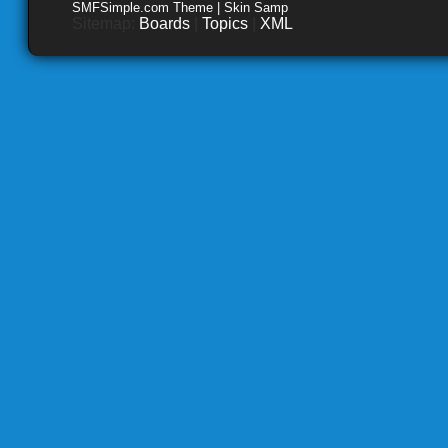
SMFSimple.com Theme | Skin Samp
Sitemap:
Boards
|
Topics
|
XML