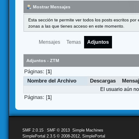
Mostrar Mensajes
Esta sección te permite ver todos los posts escritos por
zonas a las que tienes acceso en este momento.
Mensajes
Temas
Adjuntos
Adjuntos - ZTM
Páginas: [
1
]
Nombre del Archivo
Descargas
Mensa
El usuario aún no
Páginas: [
1
]
SMF 2.0.15
|
SMF © 2013
,
Simple Machines
SimplePortal 2.3.5 © 2008-2012, SimplePortal