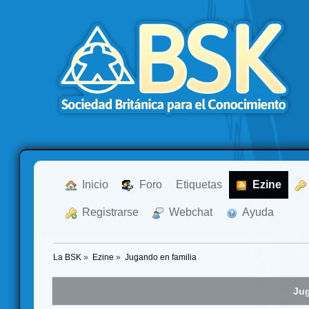
  Inicio
  Foro
Etiquetas
  Ezine
  Registrarse
  Webchat
  Ayuda
La BSK
»
Ezine
»
Jugando en familia
Jug