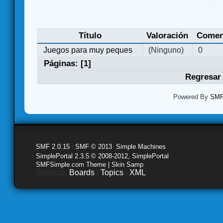
Título
Valoración
Comen
Juegos para muy peques
(Ninguno)
0
Páginas: [
1
]
Regresar 
Powered By
SMF 
SMF 2.0.15
|
SMF © 2013
,
Simple Machines
SimplePortal 2.3.5 © 2008-2012, SimplePortal
SMFSimple.com Theme | Skin Samp
Sitemap:
Boards
|
Topics
|
XML