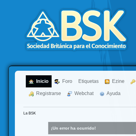
  Inicio
  Foro
Etiquetas
  Ezine
  Registrarse
  Webchat
  Ayuda
La BSK
¡Un error ha ocurrido!