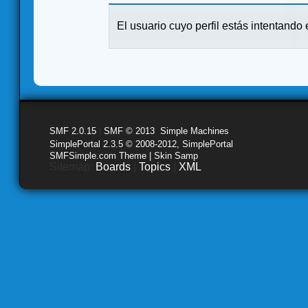
El usuario cuyo perfil estás intentando e
SMF 2.0.15
|
SMF © 2013
,
Simple Machines
SimplePortal 2.3.5 © 2008-2012, SimplePortal
SMFSimple.com Theme | Skin Samp
Sitemap:
Boards
|
Topics
|
XML