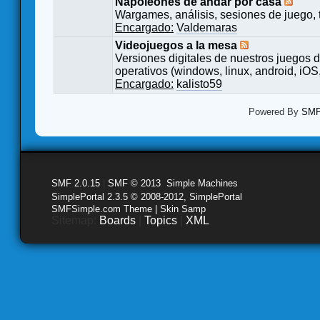
Napoleones de andar por casa
Wargames, análisis, sesiones de juego, 
Encargado:
Valdemaras
Videojuegos a la mesa
Versiones digitales de nuestros juegos d
operativos (windows, linux, android, iOS,
Encargado:
kalisto59
Powered By
SMF 
SMF 2.0.15
|
SMF © 2013
,
Simple Machines
SimplePortal 2.3.5 © 2008-2012, SimplePortal
SMFSimple.com Theme | Skin Samp
Sitemap:
Boards
|
Topics
|
XML