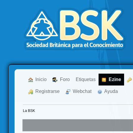
  Inicio
  Foro
Etiquetas
  Ezine
  Registrarse
  Webchat
  Ayuda
La BSK