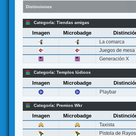
Distinciones
Categoría: Tiendas amigas
Imagen
Microbadge
Distinció
La comarca
Juegos de mesa
Generación X
Categoría: Templos lúdicos
Imagen
Microbadge
Distinció
Playbar
Categoría: Premios Wkr
Imagen
Microbadge
Distinció
Taxista
Pistola de Rayo