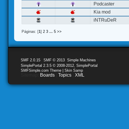
Podcaster
Kia mod
iNTRuDeR
Páginas: [
1
]
2
3
...
5
>>
SMF 2.0.15
|
SMF © 2013
,
Simple Machines
SimplePortal 2.3.5 © 2008-2012, SimplePortal
SMFSimple.com Theme | Skin Samp
Sitemap:
Boards
|
Topics
|
XML