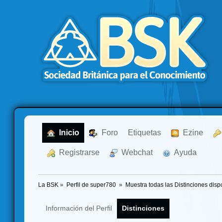
  Inicio
  Foro
Etiquetas
  Ezine
  Registrarse
  Webchat
  Ayuda
La BSK
»
Perfil de super780 
»
Muestra todas las Distinciones disp
Información del Perfil
Distinciones