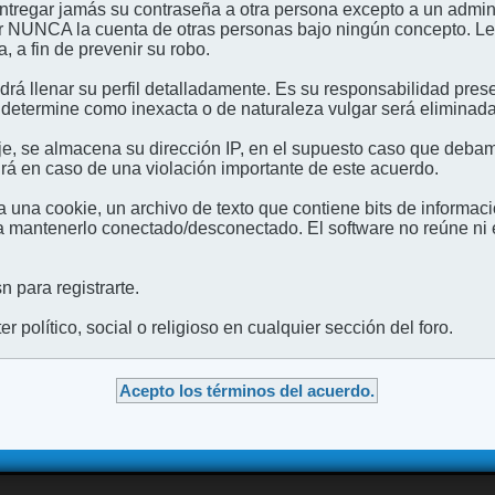
entregar jamás su contraseña a otra persona excepto a un admini
usar NUNCA la cuenta de otras personas bajo ningún concep
 a fin de prevenir su robo.
odrá llenar su perfil detalladamente. Es su responsabilidad pres
 determine como inexacta o de naturaleza vulgar será eliminada,
e, se almacena su dirección IP, en el supuesto caso que debamo
irá en caso de una violación importante de este acuerdo.
 una cookie, un archivo de texto que contiene bits de informac
mantenerlo conectado/desconectado. El software no reúne ni en
 para registrarte.
 político, social o religioso en cualquier sección del foro.