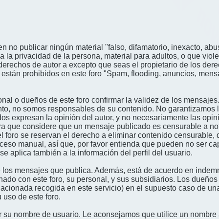
n no publicar ningún material "falso, difamatorio, inexacto, abus
a privacidad de la persona, material para adultos, o que viole
derechos de autor a excepto que seas el propietario de los der
én están prohibidos en este foro "Spam, flooding, anuncios, me
nal o dueños de este foro confirmar la validez de los mensajes
nto, no somos responsables de su contenido. No garantizamos la 
s expresan la opinión del autor, y no necesariamente las opini
era que considere que un mensaje publicado es censurable a noti
l foro se reservan el derecho a eliminar contenido censurable, 
oceso manual, así que, por favor entienda que pueden no ser c
se aplica también a la información del perfil del usuario.
 los mensajes que publica. Además, está de acuerdo en indemni
onado con este foro, su personal, y sus subsidiarios. Los dueños
relacionada recogida en este servicio) en el supuesto caso de u
 uso de este foro.
gir su nombre de usuario. Le aconsejamos que utilice un nombr