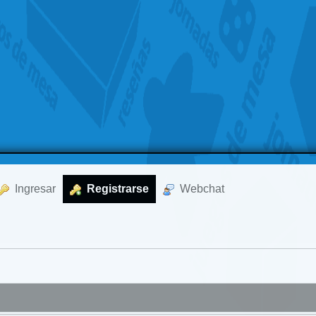
  Ingresar
  Registrarse
  Webchat