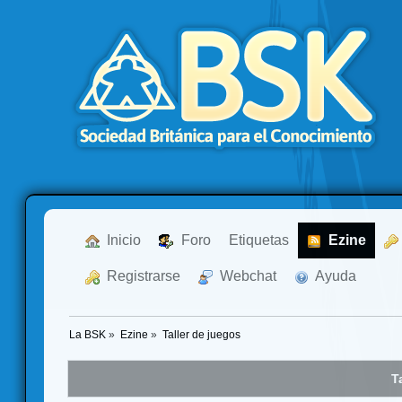
  Inicio
  Foro
Etiquetas
  Ezine
  Registrarse
  Webchat
  Ayuda
La BSK
»
Ezine
»
Taller de juegos
T