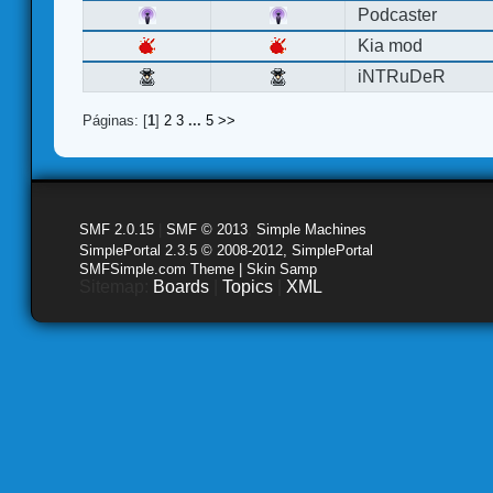
Podcaster
Kia mod
iNTRuDeR
Páginas: [
1
]
2
3
...
5
>>
SMF 2.0.15
|
SMF © 2013
,
Simple Machines
SimplePortal 2.3.5 © 2008-2012, SimplePortal
SMFSimple.com Theme | Skin Samp
Sitemap:
Boards
|
Topics
|
XML