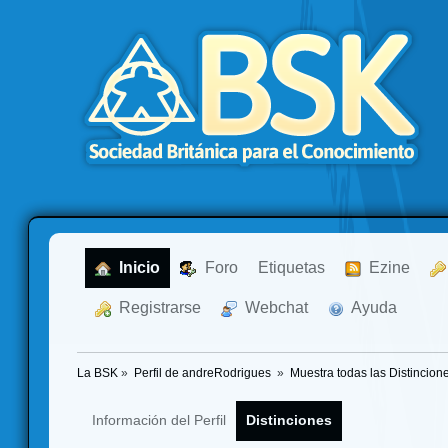
  Inicio
  Foro
Etiquetas
  Ezine
  Registrarse
  Webchat
  Ayuda
La BSK
»
Perfil de andreRodrigues 
»
Muestra todas las Distincion
Información del Perfil
Distinciones