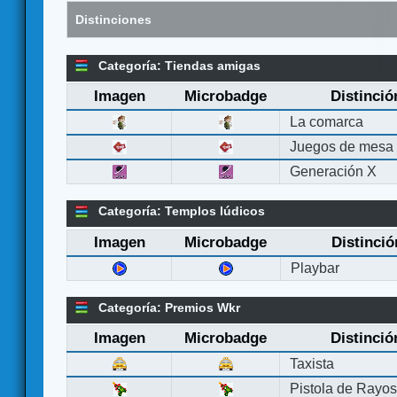
Distinciones
Categoría: Tiendas amigas
Imagen
Microbadge
Distinció
La comarca
Juegos de mesa
Generación X
Categoría: Templos lúdicos
Imagen
Microbadge
Distinció
Playbar
Categoría: Premios Wkr
Imagen
Microbadge
Distinció
Taxista
Pistola de Rayo