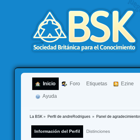
  Inicio
  Foro
Etiquetas
  Ezine
  Ayuda
La BSK
»
Perfil de andreRodrigues 
»
Panel de agradecimiento
Información del Perfil
Distinciones