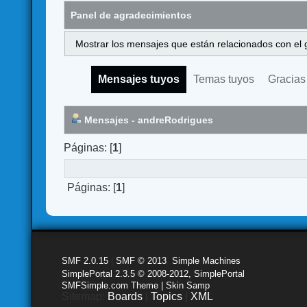
Panel de agradecimientos
Mostrar los mensajes que están relacionados con el 
Mensajes tuyos
Temas tuyos
Gracias
Mensajes - andreRodrigues
Páginas: [
1
]
Páginas: [
1
]
SMF 2.0.15
|
SMF © 2013
,
Simple Machines
SimplePortal 2.3.5 © 2008-2012, SimplePortal
SMFSimple.com Theme | Skin Samp
Sitemap:
Boards
|
Topics
|
XML