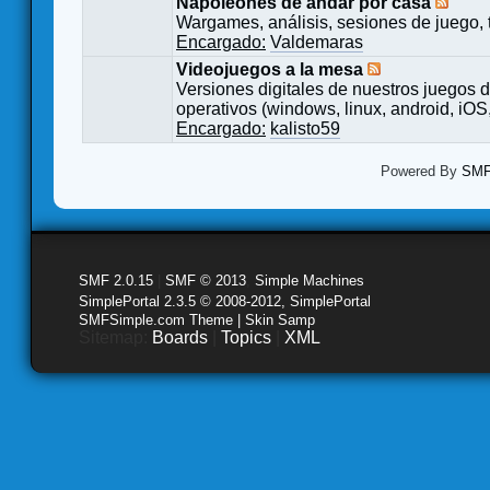
Napoleones de andar por casa
Wargames, análisis, sesiones de juego, 
Encargado:
Valdemaras
Videojuegos a la mesa
Versiones digitales de nuestros juegos d
operativos (windows, linux, android, iOS,
Encargado:
kalisto59
Powered By
SMF 
SMF 2.0.15
|
SMF © 2013
,
Simple Machines
SimplePortal 2.3.5 © 2008-2012, SimplePortal
SMFSimple.com Theme | Skin Samp
Sitemap:
Boards
|
Topics
|
XML