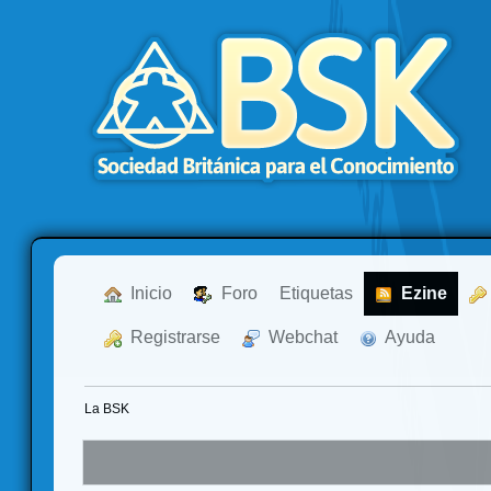
  Inicio
  Foro
Etiquetas
  Ezine
  Registrarse
  Webchat
  Ayuda
La BSK