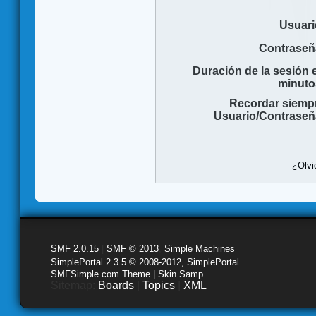
Usuari
Contraseñ
Duración de la sesión 
minuto
Recordar siemp
Usuario/Contraseñ
¿Olvi
SMF 2.0.15
|
SMF © 2013
,
Simple Machines
SimplePortal 2.3.5 © 2008-2012, SimplePortal
SMFSimple.com Theme | Skin Samp
Sitemap:
Boards
|
Topics
|
XML