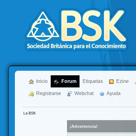
  Inicio
  Forum
Etiquetas
  Ezine
  Registrarse
  Webchat
  Ayuda
La BSK
¡Advertencia!