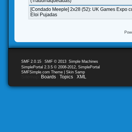
(Tradumaquetadas)
[Condado Meeple] 2x28 (52): UK Games Expo c
Eloi Pujadas
Pow
SMF 2.0.15
|
SMF © 2013
,
Simple Machines
SimplePortal 2.3.5 © 2008-2012, SimplePortal
SMFSimple.com Theme | Skin Samp
Sitemap:
Boards
|
Topics
|
XML