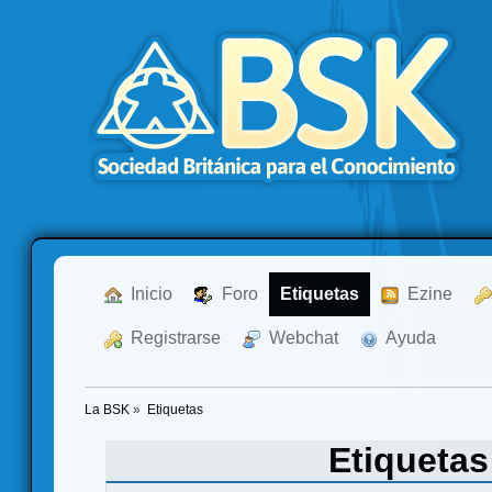
  Inicio
  Foro
Etiquetas
  Ezine
  Registrarse
  Webchat
  Ayuda
La BSK
»
Etiquetas
Etiqueta