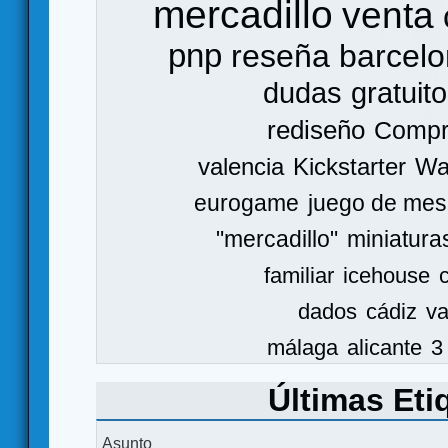
mercadillo
venta
pnp
reseña
barcel
dudas
gratuito
rediseño
Comp
valencia
Kickstarter
Wa
eurogame
juego de mes
"mercadillo"
miniatura
familiar
icehouse
dados
cádiz
va
málaga
alicante
3
Últimas Eti
Asunto