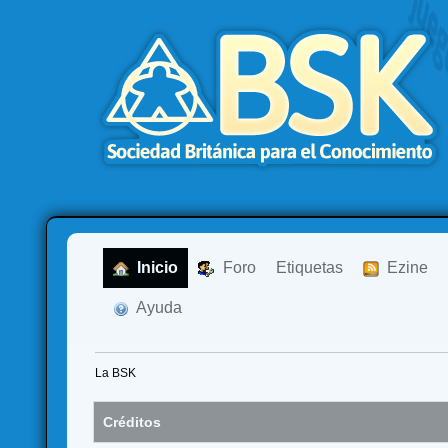
  Inicio
  Foro
Etiquetas
  Ezine
  Ayuda
La BSK
Créditos