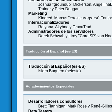
Joshua "groundup" Dickerson, AngellinaB
Trainor y Peter Duggan
Marketing
Kindred, Marcus "cσσкιє мσηѕтєя" Forsber
Internacionalizadores
Relyana, Akyhne y GravuTrad
Administradores de los servidores
Derek Schwab y Liroy "CoreISP" van Hoe
Traducción al Español (es-ES)
Traducción al Español (es-ES)
Isidro Baquero (
hefesto
)
Agradecimientos Especiales
Desarrolladores consultores
Brett Flannigan, Mark Rose y René-Gille
Beta Testers