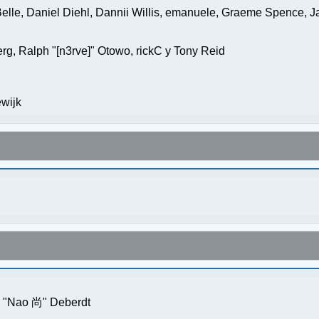
elle, Daniel Diehl, Dannii Willis, emanuele, Graeme Spence, 
g, Ralph "[n3rve]" Otowo, rickC y Tony Reid
wijk
s "Nao 尚" Deberdt