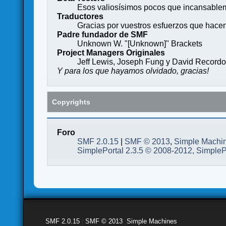
Esos valiosísimos pocos que incansableme
Traductores
Gracias por vuestros esfuerzos que hace
Padre fundador de SMF
Unknown W. "[Unknown]" Brackets
Project Managers Originales
Jeff Lewis, Joseph Fung y David Record
Y para los que hayamos olvidado, gracias!
Copyrights
Foro
SMF 2.0.15
|
SMF © 2013
,
Simple Machi
SimplePortal 2.3.5 © 2008-2012, SimpleP
SMF 2.0.15
|
SMF © 2013
,
Simple Machines