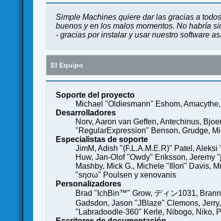
Simple Machines quiere dar las gracias a todos
buenos y en los malos momentos. No habría sido
- gracias por instalar y usar nuestro software a
El Equipo
Soporte del proyecto
Michael "Oldiesmann" Eshom, Amacythe, 
Desarrolladores
Norv, Aaron van Geffen, Antechinus, Bjoe
"RegularExpression" Benson, Grudge, Mich
Especialistas de soporte
JimM, Adish "(F.L.A.M.E.R)" Patel, Aleksi
Huw, Jan-Olof "Owdy" Eriksson, Jeremy "je
Mashby, Mick G., Michele "Illori" Davis, 
"sησω" Poulsen y xenovanis
Personalizadores
Brad "IchBin™" Grow, ディン1031, Brannon 
Gadsdon, Jason "JBlaze" Clemons, Jerry,
"Labradoodle-360" Kerle, Nibogo, Niko, P
Escritores de documentación