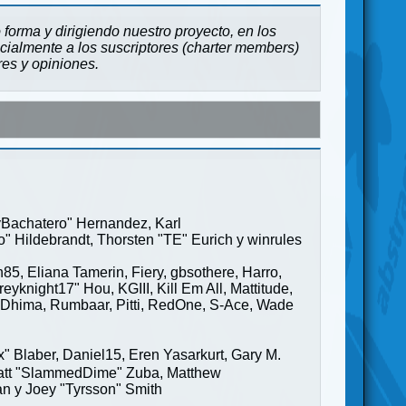
forma y dirigiendo nuestro proyecto, en los
cialmente a los suscriptores (charter members)
res y opiniones.
ayBachatero" Hernandez, Karl
" Hildebrandt, Thorsten "TE" Eurich y winrules
85, Eliana Tamerin, Fiery, gbsothere, Harro,
yknight17" Hou, KGIII, Kill Em All, Mattitude,
ge" Dhima, Rumbaar, Pitti, RedOne, S-Ace, Wade
Blaber, Daniel15, Eren Yasarkurt, Gary M.
 Matt "SlammedDime" Zuba, Matthew
an y Joey "Tyrsson" Smith