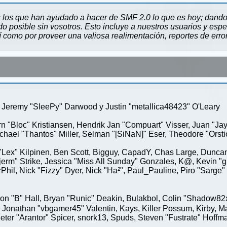
 los que han ayudado a hacer de SMF 2.0 lo que es hoy; dando 
 posible sin vosotros. Esto incluye a nuestros usuarios y espe
sí como por proveer una valiosa realimentación, reportes de erro
Jeremy "SleePy" Darwood y Justin "metallica48423" O'Leary
rn "Bloc" Kristiansen, Hendrik Jan "Compuart" Visser, Juan "J
ael "Thantos" Miller, Selman "[SiNaN]" Eser, Theodore "Orstio
 "Lex" Kilpinen, Ben Scott, Bigguy, CapadY, Chas Large, Duncan
rm" Strike, Jessica "Miss All Sunday" Gonzales, K@, Kevin "gre
MrPhil, Nick "Fizzy" Dyer, Nick "Ha²", Paul_Pauline, Piro "Sar
"B" Hall, Bryan "Runic" Deakin, Bulakbol, Colin "Shadow82x" 
 Jonathan "vbgamer45" Valentin, Kays, Killer Possum, Kirby,
eter "Arantor" Spicer, snork13, Spuds, Steven "Fustrate" Hoffm