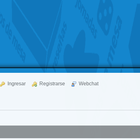
  Ingresar
  Registrarse
  Webchat