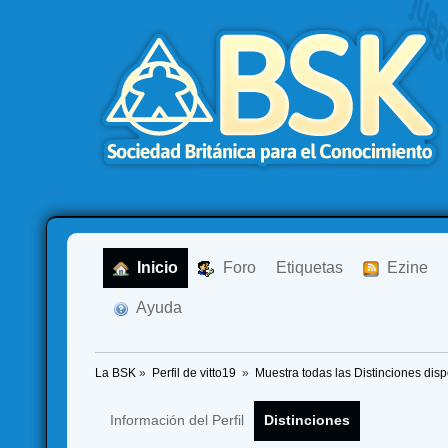
  Inicio
  Foro
Etiquetas
  Ezine
  Ayuda
La BSK
»
Perfil de vitto19 
»
Muestra todas las Distinciones dis
Información del Perfil
Distinciones