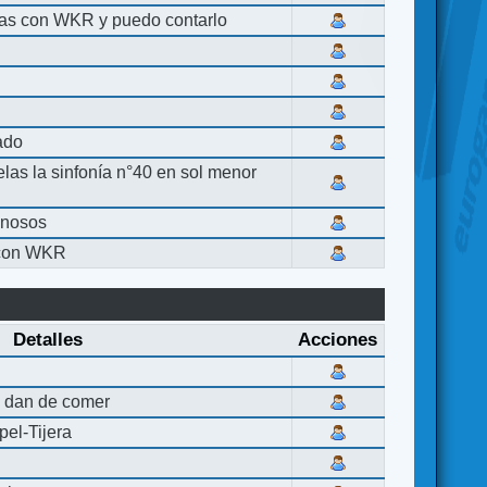
las con WKR y puedo contarlo
lado
elas la sinfonía n°40 en sol menor
inosos
 con WKR
Detalles
Acciones
 dan de comer
el-Tijera