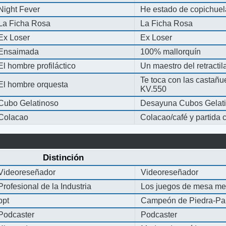
Night Fever
He estado de copichue
La Ficha Rosa
La Ficha Rosa
Ex Loser
Ex Loser
Ensaimada
100% mallorquín
El hombre profiláctico
Un maestro del retracti
Te toca con las castañu
El hombre orquesta
KV.550
Cubo Gelatinoso
Desayuna Cubos Gelat
Colacao
Colacao/café y partida
Distinción
Videoreseñador
Videoreseñador
Profesional de la Industria
Los juegos de mesa me
ppt
Campeón de Piedra-Pap
Podcaster
Podcaster