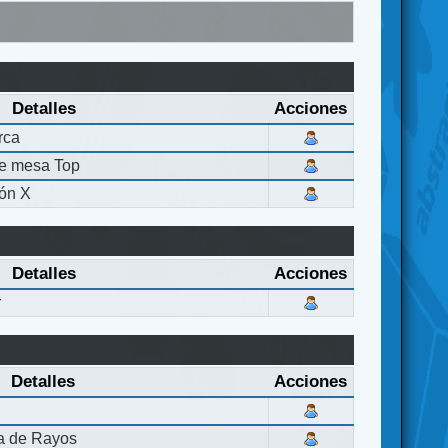
Detalles
Acciones
rca
de mesa Top
ón X
Detalles
Acciones
r
Detalles
Acciones
la de Rayos