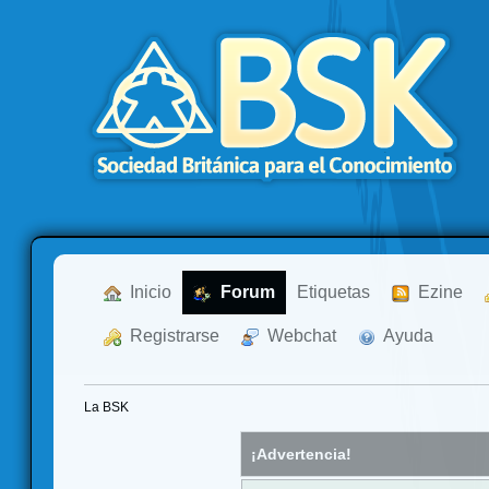
  Inicio
  Forum
Etiquetas
  Ezine
  Registrarse
  Webchat
  Ayuda
La BSK
¡Advertencia!