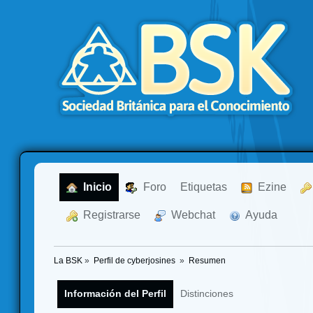
  Inicio
  Foro
Etiquetas
  Ezine
  Registrarse
  Webchat
  Ayuda
La BSK
»
Perfil de cyberjosines 
»
Resumen
Información del Perfil
Distinciones