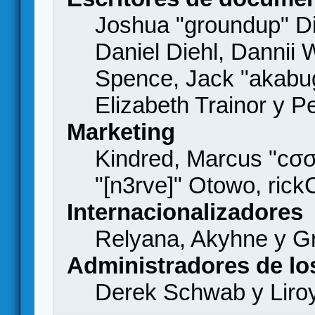
Joshua "groundup" Di
Daniel Diehl, Dannii 
Spence, Jack "akabu
Elizabeth Trainor y 
Marketing
Kindred, Marcus "cσσ
"[n3rve]" Otowo, rick
Internacionalizadores
Relyana, Akyhne y G
Administradores de lo
Derek Schwab y Liro