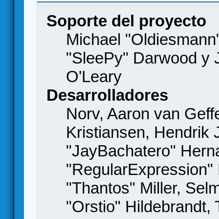
Soporte del proyecto
Michael "Oldiesmann
"SleePy" Darwood y J
O'Leary
Desarrolladores
Norv, Aaron van Geffe
Kristiansen, Hendrik
"JayBachatero" Hern
"RegularExpression"
"Thantos" Miller, Se
"Orstio" Hildebrandt,