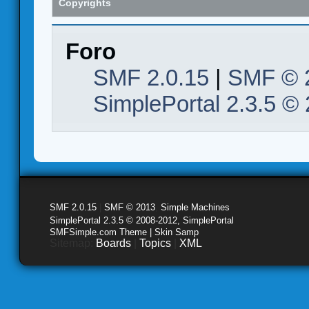
Copyrights
Foro
SMF 2.0.15
|
SMF © 
SimplePortal 2.3.5 ©
SMF 2.0.15
|
SMF © 2013
,
Simple Machines
SimplePortal 2.3.5 © 2008-2012, SimplePortal
SMFSimple.com Theme | Skin Samp
Sitemap:
Boards
|
Topics
|
XML