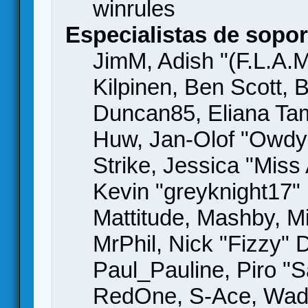
winrules
Especialistas de sopor
JimM, Adish "(F.L.A.M
Kilpinen, Ben Scott,
Duncan85, Eliana Tame
Huw, Jan-Olof "Owdy"
Strike, Jessica "Mis
Kevin "greyknight17" H
Mattitude, Mashby, Mic
MrPhil, Nick "Fizzy" 
Paul_Pauline, Piro "S
RedOne, S-Ace, Wad