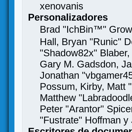
xenovanis
Personalizadores
Brad "IchBin™" Gro
Hall, Bryan "Runic" D
"Shadow82x" Blaber, 
Gary M. Gadsdon, Jas
Jonathan "vbgamer45" 
Possum, Kirby, Matt
Matthew "Labradoodle
Peter "Arantor" Spice
"Fustrate" Hoffman y
Escritores de docume