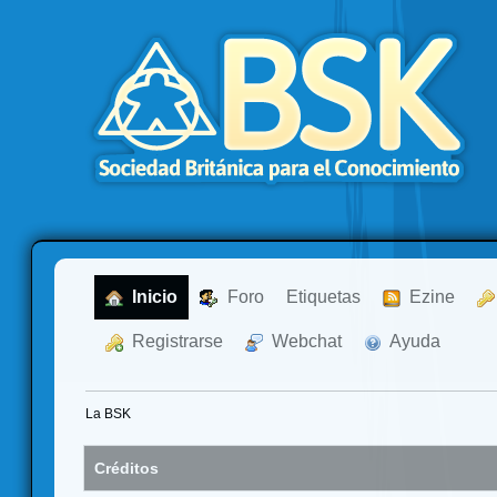
  Inicio
  Foro
Etiquetas
  Ezine
  Registrarse
  Webchat
  Ayuda
La BSK
Créditos