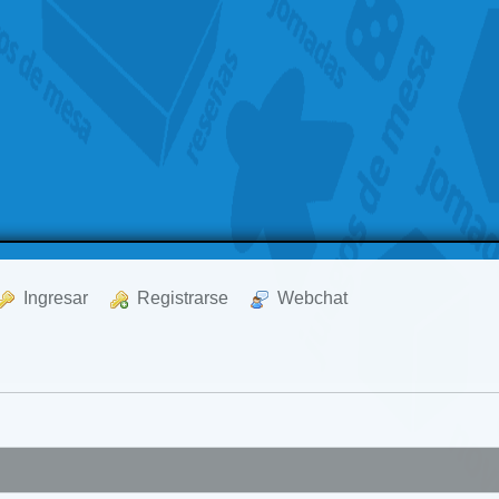
  Ingresar
  Registrarse
  Webchat