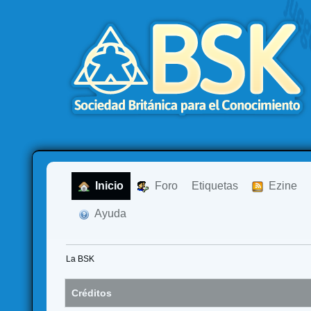
  Inicio
  Foro
Etiquetas
  Ezine
  Ayuda
La BSK
Créditos