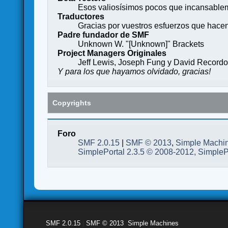
Esos valiosísimos pocos que incansableme
Traductores
Gracias por vuestros esfuerzos que hace
Padre fundador de SMF
Unknown W. "[Unknown]" Brackets
Project Managers Originales
Jeff Lewis, Joseph Fung y David Record
Y para los que hayamos olvidado, gracias!
Copyrights
Foro
SMF 2.0.15
|
SMF © 2013
,
Simple Machi
SimplePortal 2.3.5 © 2008-2012, SimpleP
SMF 2.0.15
|
SMF © 2013
,
Simple Machines