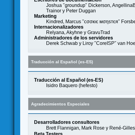
Joshua "groundup" Dickerson, AngellinaB
Trainor y Peter Duggan
Marketing
Kindred, Marcus "cσσкιє мσηѕтєя" Forsber
Internacionalizadores
Relyana, Akyhne y GravuTrad
Administradores de los servidores
Derek Schwab y Liroy "CoreISP" van Hoe
Traducción al Español (es-ES)
Traducción al Español (es-ES)
Isidro Baquero (
hefesto
)
Agradecimientos Especiales
Desarrolladores consultores
Brett Flannigan, Mark Rose y René-Gille
Beta Testers