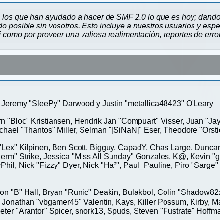
 los que han ayudado a hacer de SMF 2.0 lo que es hoy; dando 
 posible sin vosotros. Esto incluye a nuestros usuarios y espe
sí como por proveer una valiosa realimentación, reportes de erro
Jeremy "SleePy" Darwood y Justin "metallica48423" O'Leary
rn "Bloc" Kristiansen, Hendrik Jan "Compuart" Visser, Juan "J
ael "Thantos" Miller, Selman "[SiNaN]" Eser, Theodore "Orstio
 "Lex" Kilpinen, Ben Scott, Bigguy, CapadY, Chas Large, Duncan
rm" Strike, Jessica "Miss All Sunday" Gonzales, K@, Kevin "gre
MrPhil, Nick "Fizzy" Dyer, Nick "Ha²", Paul_Pauline, Piro "Sar
"B" Hall, Bryan "Runic" Deakin, Bulakbol, Colin "Shadow82x" 
 Jonathan "vbgamer45" Valentin, Kays, Killer Possum, Kirby,
eter "Arantor" Spicer, snork13, Spuds, Steven "Fustrate" Hoffm