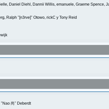
elle, Daniel Diehl, Dannii Willis, emanuele, Graeme Spence, 
g, Ralph "[n3rve]" Otowo, rickC y Tony Reid
wijk
s "Nao 尚" Deberdt