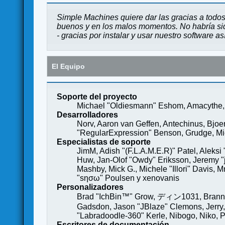
Simple Machines quiere dar las gracias a todos
buenos y en los malos momentos. No habría sido
- gracias por instalar y usar nuestro software a
El Equipo
Soporte del proyecto
Michael "Oldiesmann" Eshom, Amacythe, 
Desarrolladores
Norv, Aaron van Geffen, Antechinus, Bjoe
"RegularExpression" Benson, Grudge, Mich
Especialistas de soporte
JimM, Adish "(F.L.A.M.E.R)" Patel, Aleksi
Huw, Jan-Olof "Owdy" Eriksson, Jeremy "je
Mashby, Mick G., Michele "Illori" Davis, 
"sησω" Poulsen y xenovanis
Personalizadores
Brad "IchBin™" Grow, ディン1031, Brannon 
Gadsdon, Jason "JBlaze" Clemons, Jerry,
"Labradoodle-360" Kerle, Nibogo, Niko, P
Escritores de documentación