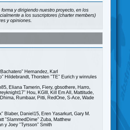
forma y dirigiendo nuestro proyecto, en los
cialmente a los suscriptores (charter members)
res y opiniones.
ayBachatero" Hernandez, Karl
" Hildebrandt, Thorsten "TE" Eurich y winrules
85, Eliana Tamerin, Fiery, gbsothere, Harro,
yknight17" Hou, KGIII, Kill Em All, Mattitude,
ge" Dhima, Rumbaar, Pitti, RedOne, S-Ace, Wade
Blaber, Daniel15, Eren Yasarkurt, Gary M.
 Matt "SlammedDime" Zuba, Matthew
an y Joey "Tyrsson" Smith