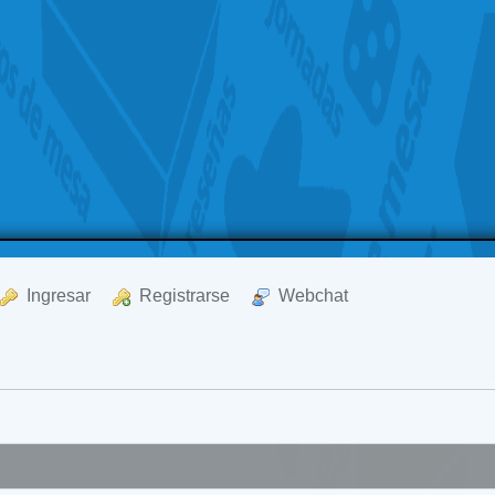
  Ingresar
  Registrarse
  Webchat