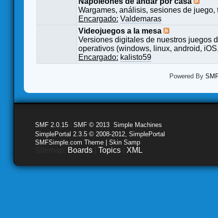
Napoleones de andar por casa
Wargames, análisis, sesiones de juego, 
Encargado:
Valdemaras
Videojuegos a la mesa
Versiones digitales de nuestros juegos d
operativos (windows, linux, android, iOS,
Encargado:
kalisto59
Powered By
SMF 
SMF 2.0.15
|
SMF © 2013
,
Simple Machines
SimplePortal 2.3.5 © 2008-2012, SimplePortal
SMFSimple.com Theme | Skin Samp
Sitemap:
Boards
|
Topics
|
XML