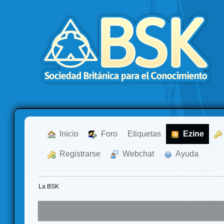
  Inicio
  Foro
Etiquetas
  Ezine
  Registrarse
  Webchat
  Ayuda
La BSK