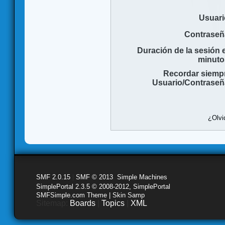
Usuari
Contraseñ
Duración de la sesión 
minuto
Recordar siemp
Usuario/Contraseñ
¿Olvi
SMF 2.0.15
|
SMF © 2013
,
Simple Machines
SimplePortal 2.3.5 © 2008-2012, SimplePortal
SMFSimple.com Theme | Skin Samp
Sitemap:
Boards
|
Topics
|
XML