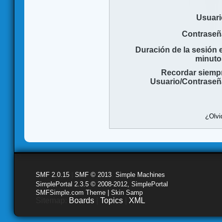
Usuari
Contraseñ
Duración de la sesión 
minuto
Recordar siemp
Usuario/Contraseñ
¿Olvi
SMF 2.0.15
|
SMF © 2013
,
Simple Machines
SimplePortal 2.3.5 © 2008-2012, SimplePortal
SMFSimple.com Theme | Skin Samp
Sitemap:
Boards
|
Topics
|
XML