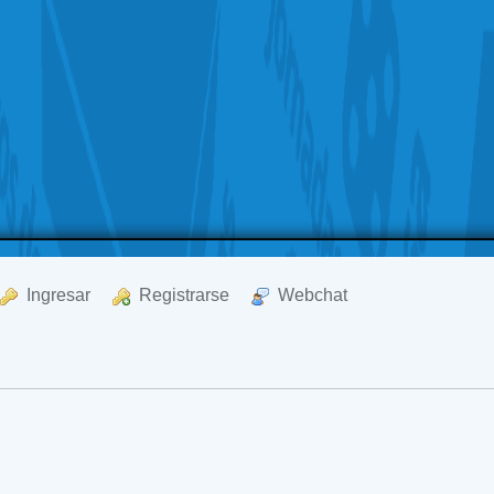
  Ingresar
  Registrarse
  Webchat