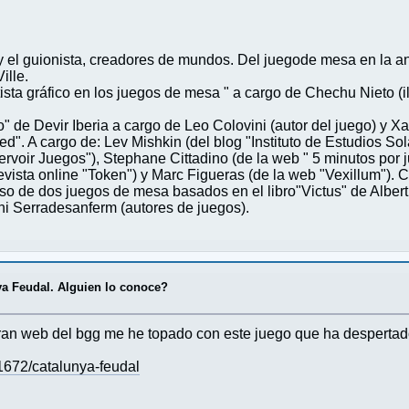
 y el guionista, creadores de mundos. Del juegode mesa en la a
ille.
ista gráfico en los juegos de mesa " a cargo de Chechu Nieto (i
 de Devir Iberia a cargo de Leo Colovini (autor del juego) y Xavi
d". A cargo de: Lev Mishkin (del blog "Instituto de Estudios So
ervoir Juegos"), Stephane Cittadino (de la web " 5 minutos por 
revista online "Token") y Marc Figueras (de la web "Vexillum").
rso de dos juegos de mesa basados en el libro"Victus" de Albe
oni Serradesanferm (autores de juegos).
a Feudal. Alguien lo conoce?
ran web del bgg me he topado con este juego que ha despertad
672/catalunya-feudal