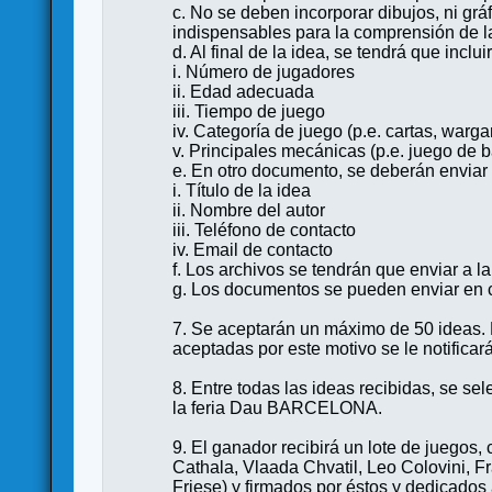
c. No se deben incorporar dibujos, ni gráf
indispensables para la comprensión de l
d. Al final de la idea, se tendrá que inclui
i. Número de jugadores
ii. Edad adecuada
iii. Tiempo de juego
iv. Categoría de juego (p.e. cartas, warga
v. Principales mecánicas (p.e. juego de 
e. En otro documento, se deberán enviar 
i. Título de la idea
ii. Nombre del autor
iii. Teléfono de contacto
iv. Email de contacto
f. Los archivos se tendrán que enviar a 
g. Los documentos se pueden enviar en ca
7. Se aceptarán un máximo de 50 ideas.
aceptadas por este motivo se le notificará
8. Entre todas las ideas recibidas, se se
la feria Dau BARCELONA.
9. El ganador recibirá un lote de juego
Cathala, Vlaada Chvatil, Leo Colovini, F
Friese) y firmados por éstos y dedicados