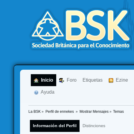
  Inicio
  Foro
Etiquetas
  Ezine
  Ayuda
La BSK
»
Perfil de ennekes 
»
Mostrar Mensajes
»
Temas
Información del Perfil
Distinciones