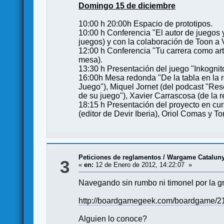
Domingo 15 de diciembre
10:00 h 20:00h Espacio de prototipos.
10:00 h Conferencia "El autor de juegos
juegos) y con la colaboración de Toon a V
12:00 h Conferencia "Tu carrera como art
mesa).
13:30 h Presentación del juego "Inkognito"
16:00h Mesa redonda "De la tabla en la re
Juego"), Miquel Jornet (del podcast "Res
de su juego"), Xavier Carrascosa (de la 
18:15 h Presentación del proyecto en cu
(editor de Devir Iberia), Oriol Comas y T
Peticiones de reglamentos
/
Wargame Cataluny
3
«
en:
12 de Enero de 2012, 14:22:07 »
Navegando sin rumbo ni timonel por la g
http://boardgamegeek.com/boardgame/21
Alguien lo conoce?