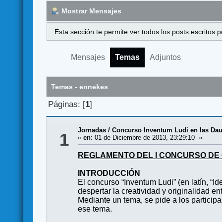
Mostrar Mensajes
Esta sección te permite ver todos los posts escritos
Mensajes
Temas
Adjuntos
Temas - ennekes
Páginas: [
1
]
Jornadas
/
Concurso Inventum Ludi en las Dau
1
«
en:
01 de Diciembre de 2013, 23:29:10 »
REGLAMENTO DEL I CONCURSO DE 
INTRODUCCIÓN
El concurso “Inventum Ludi” (en latín, 
despertar la creatividad y originalidad e
Mediante un tema, se pide a los partici
ese tema.