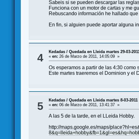
Sabeis si se pueden descargar las regla
Funciona con un motor de cartas y me gu
Rebuscando información he hallado que l
En fin, si alguien puede aportar alguna i
Kedadas
/
Quedada en Lleida martes 29-03-201
4
«
en:
26 de Marzo de 2011, 14:05:09 »
Os esperamos a partir de las 4:30 como 
Este martes traeremos el Dominion y el D
Kedadas
/
Quedada en Lleida martes 8-03-2011
5
«
en:
06 de Marzo de 2011, 13:41:37 »
A las 5 de la tarde, en el LLeida Hobby.
http://maps.google.es/maps/place?hl
8&q=lleida+hobby&fb=1&gl=es&hq=ho