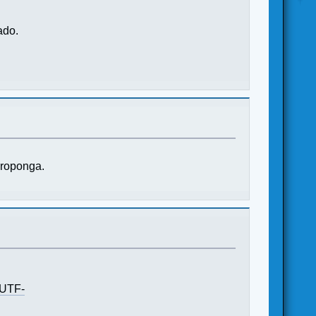
ado.
proponga.
=UTF-