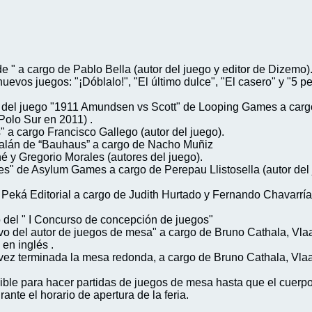
 " a cargo de Pablo Bella (autor del juego y editor de Dizemo)
evos juegos: "¡Dóblalo!", "El último dulce", "El casero" y "5 
 del juego "1911 Amundsen vs Scott" de Looping Games a cargo 
 Polo Sur en 2011) .
 a cargo Francisco Gallego (autor del juego).
atalán de “Bauhaus” a cargo de Nacho Muñiz
né y Gregorio Morales (autores del juego).
es" de Asylum Games a cargo de Perepau Llistosella (autor del
Peká Editorial a cargo de Judith Hurtado y Fernando Chavarría (
o del " I Concurso de concepción de juegos"
o del autor de juegos de mesa" a cargo de Bruno Cathala, Vlaa
 en inglés .
vez terminada la mesa redonda, a cargo de Bruno Cathala, Vla
nible para hacer partidas de juegos de mesa hasta que el cuerp
ante el horario de apertura de la feria.