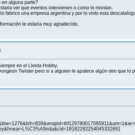
s en alguna parte?
staria ver que eventos intervienen o como lo montan.
o fabrico una empresa argentina y por lo visto esta descatalog
nformación le estaria muy agradecido.
1
siempre en el Lleida Hobby.
ungeon Twister pero si a alguien le apatece algún otro que lo 
=es&biw=1276&bih=839&wrapid=tlif129780017095911&um=1&ie
bby&hnear=L%C3%A9rida&cid=18182282254045332691