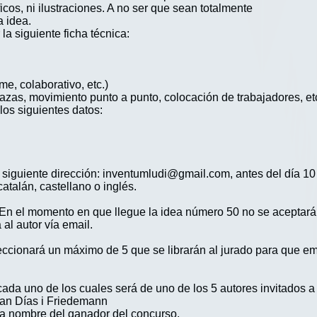
icos, ni ilustraciones. A no ser que sean totalmente
a idea.
r la siguiente ficha técnica:
me, colaborativo, etc.)
bazas, movimiento punto a punto, colocación de trabajadores, etc
los siguientes datos:
la siguiente dirección: inventumludi@gmail.com, antes del día 1
talán, castellano o inglés.
 En el momento en que llegue la idea número 50 no se aceptar
 al autor vía email.
leccionará un máximo de 5 que se librarán al jurado para que em
s, cada uno de los cuales será de uno de los 5 autores invita
ran Días i Friedemann
 a nombre del ganador del concurso.