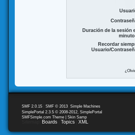
Usuari
Contraseñ
Duración de la sesión 
minuto
Recordar siemp
Usuario/Contraseñ
¿Olvi
SMF 2.0.15
|
SMF © 2013
,
Simple Machines
SimplePortal 2.3.5 © 2008-2012, SimplePortal
SMFSimple.com Theme | Skin Samp
Sitemap:
Boards
|
Topics
|
XML