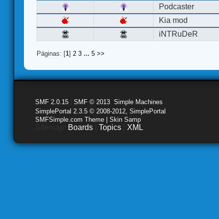
Podcaster
Kia mod
iNTRuDeR
Páginas: [
1
]
2
3
...
5
>>
SMF 2.0.15
|
SMF © 2013
,
Simple Machines
SimplePortal 2.3.5 © 2008-2012, SimplePortal
SMFSimple.com Theme | Skin Samp
Sitemap:
Boards
|
Topics
|
XML