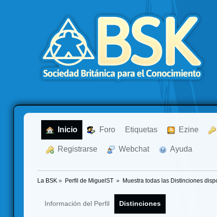
  Inicio
  Foro
Etiquetas
  Ezine
  Registrarse
  Webchat
  Ayuda
La BSK
»
Perfil de MiguelST 
»
Muestra todas las Distinciones disp
Información del Perfil
Distinciones