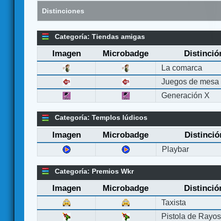
Distinciones
Categoría: Tiendas amigas
Imagen
Microbadge
Distinció
La comarca
Juegos de mesa
Generación X
Categoría: Templos lúdicos
Imagen
Microbadge
Distinció
Playbar
Categoría: Premios Wkr
Imagen
Microbadge
Distinció
Taxista
Pistola de Rayo